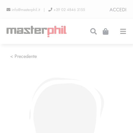
Salta
ACCEDI
info@masterphil.it |
+39 02 4846 3155
al
contenuto
Togg
Navi
PRODUZIONI
< Precedente
LINEA COLLEZIONISMO
FIERE
CONTATTI