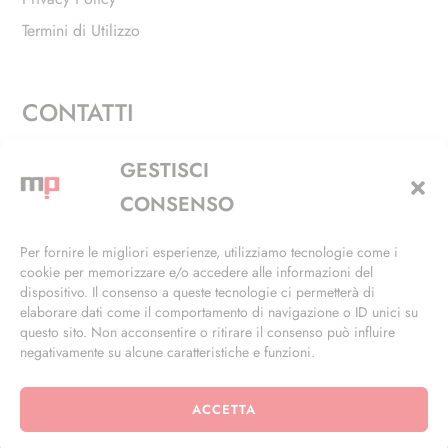
Termini di Utilizzo
CONTATTI
Via Alfieri, 27 - Trezzano Sul Naviglio (MI)
GESTISCI
+39 02 4846 3155
CONSENSO
+39 02 4846 3148
Per fornire le migliori esperienze, utilizziamo tecnologie come i
cookie per memorizzare e/o accedere alle informazioni del
info@masterphil.it
dispositivo. Il consenso a queste tecnologie ci permetterà di
elaborare dati come il comportamento di navigazione o ID unici su
questo sito. Non acconsentire o ritirare il consenso può influire
negativamente su alcune caratteristiche e funzioni.
ACCETTA
© 2026 | All Rights Reserved | Powered by
Ramdac