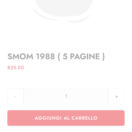
SMOM 1988 ( 5 PAGINE )
€
25.00
SMOM
1988
(
AGGIUNGI AL CARRELLO
5
PAGINE