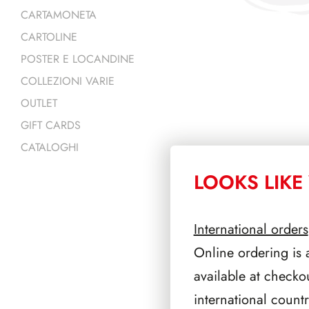
CARTAMONETA
CARTOLINE
POSTER E LOCANDINE
COLLEZIONI VARIE
OUTLET
GIFT CARDS
CATALOGHI
LOOKS LIKE 
PRODOTTI 
International orders
Online ordering is 
available at checko
international count