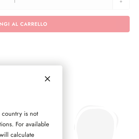
SMOM
1975
(
NGI AL CARRELLO
4
PAGINE
)
quantità
 country is not
ions. For available
ill calculate