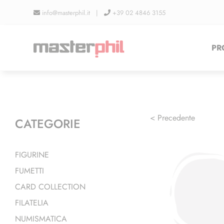
Salta
info@masterphil.it |
+39 02 4846 3155
al
contenuto
PR
< Precedente
CATEGORIE
FIGURINE
FUMETTI
CARD COLLECTION
FILATELIA
NUMISMATICA