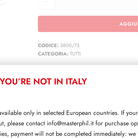
AGGIU
CODICE:
3800/75
CATEGORIA:
TUTTI
YOU’RE NOT IN ITALY
CORRELATI
available only in selected European countries. If your
ut, please contact
info@masterphil.it
for purchase opt
ries, payment will not be completed immediately: we w