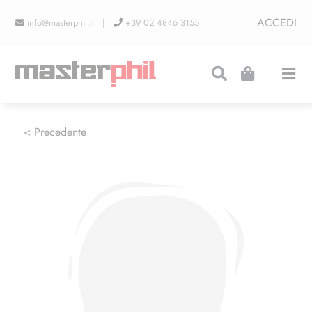
Salta
ACCEDI
info@masterphil.it |
+39 02 4846 3155
al
contenuto
Togg
Navi
PRODUZIONI
< Precedente
LINEA COLLEZIONISMO
FIERE
CONTATTI