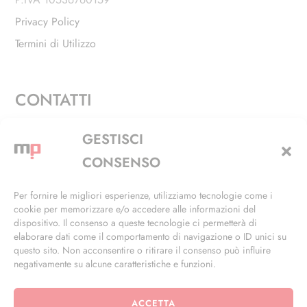
Privacy Policy
Termini di Utilizzo
CONTATTI
Via Alfieri, 27 - Trezzano Sul Naviglio (MI)
GESTISCI
+39 02 4846 3155
CONSENSO
+39 02 4846 3148
Per fornire le migliori esperienze, utilizziamo tecnologie come i
cookie per memorizzare e/o accedere alle informazioni del
info@masterphil.it
dispositivo. Il consenso a queste tecnologie ci permetterà di
elaborare dati come il comportamento di navigazione o ID unici su
questo sito. Non acconsentire o ritirare il consenso può influire
negativamente su alcune caratteristiche e funzioni.
ACCETTA