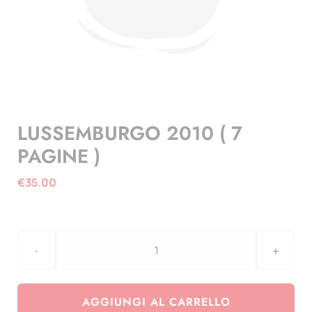
LUSSEMBURGO 2010 ( 7
PAGINE )
€
35.00
LUSSEMBURGO
2010
(
AGGIUNGI AL CARRELLO