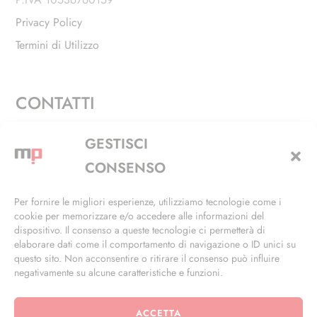
Privacy Policy
Termini di Utilizzo
CONTATTI
Via Alfieri, 27 - Trezzano Sul Naviglio (MI)
GESTISCI
+39 02 4846 3155
CONSENSO
+39 02 4846 3148
Per fornire le migliori esperienze, utilizziamo tecnologie come i
cookie per memorizzare e/o accedere alle informazioni del
info@masterphil.it
dispositivo. Il consenso a queste tecnologie ci permetterà di
elaborare dati come il comportamento di navigazione o ID unici su
questo sito. Non acconsentire o ritirare il consenso può influire
negativamente su alcune caratteristiche e funzioni.
ACCETTA