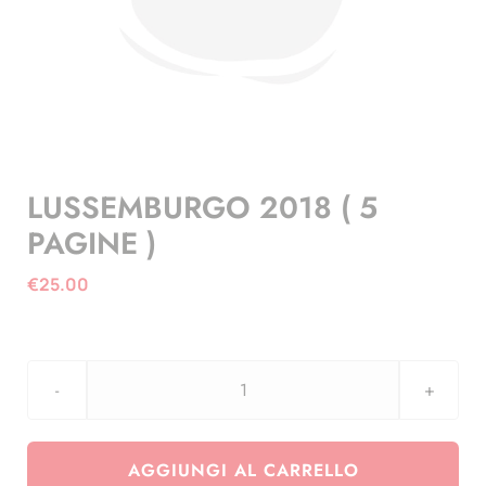
LUSSEMBURGO 2018 ( 5
PAGINE )
€
25.00
LUSSEMBURGO
2018
(
AGGIUNGI AL CARRELLO