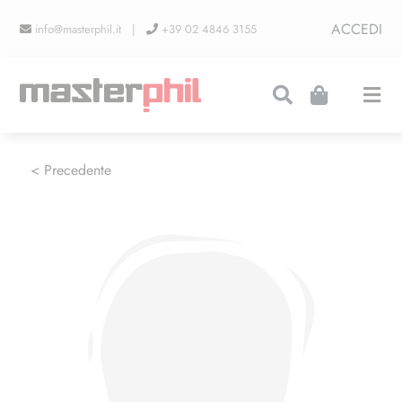
Salta
ACCEDI
info@masterphil.it |
+39 02 4846 3155
al
contenuto
Togg
Navi
PRODUZIONI
< Precedente
LINEA COLLEZIONISMO
FIERE
CONTATTI