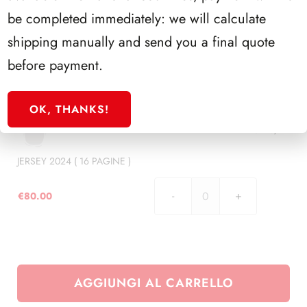
11
3910/23
be completed immediately: we will calculate
PAGINE
shipping manually and send you a final quote
)
JERSEY 2023 ( 11 PAGINE )
quantità
before payment.
€
55.00
JERSEY
2023
OK, THANKS!
(
11
3910/24
PAGINE
)
JERSEY 2024 ( 16 PAGINE )
quantità
€
80.00
JERSEY
2024
(
16
PAGINE
AGGIUNGI AL CARRELLO
)
quantità