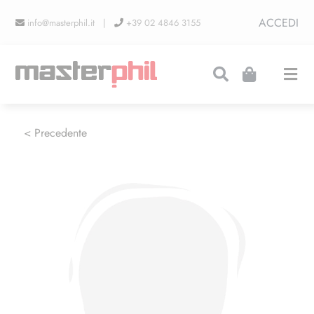
Salta
ACCEDI
info@masterphil.it |
+39 02 4846 3155
al
contenuto
Togg
Navi
PRODUZIONI
< Precedente
LINEA COLLEZIONISMO
FIERE
CONTATTI