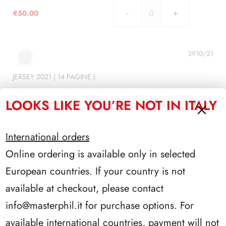
€
50.00
JERSEY
2020
(
10
3910/21
PAGINE
)
JERSEY 2021 ( 14 PAGINE )
quantità
LOOKS LIKE YOU’RE NOT IN ITALY
€
70.00
JERSEY
2021
(
International orders
14
3910/22
Online ordering is available only in selected
PAGINE
)
JERSEY 2022 ( 11 PAGINE )
European countries. If your country is not
quantità
available at checkout, please contact
€
55.00
JERSEY
info@masterphil.it
for purchase options. For
2022
(
available international countries, payment will not