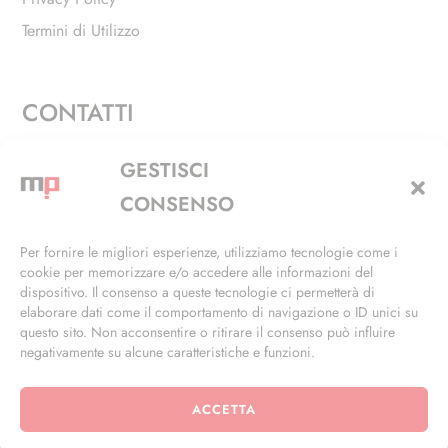
Termini di Utilizzo
CONTATTI
Via Alfieri, 27 - Trezzano Sul Naviglio (MI)
GESTISCI
+39 02 4846 3155
CONSENSO
+39 02 4846 3148
Per fornire le migliori esperienze, utilizziamo tecnologie come i
cookie per memorizzare e/o accedere alle informazioni del
info@masterphil.it
dispositivo. Il consenso a queste tecnologie ci permetterà di
elaborare dati come il comportamento di navigazione o ID unici su
questo sito. Non acconsentire o ritirare il consenso può influire
negativamente su alcune caratteristiche e funzioni.
ACCETTA
© 2026 | All Rights Reserved | Powered by
Ramdac