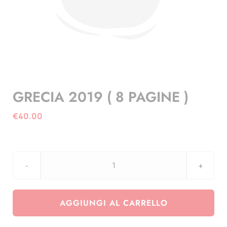
GRECIA 2019 ( 8 PAGINE )
€
40.00
GRECIA
2019
(
AGGIUNGI AL CARRELLO
8
PAGINE