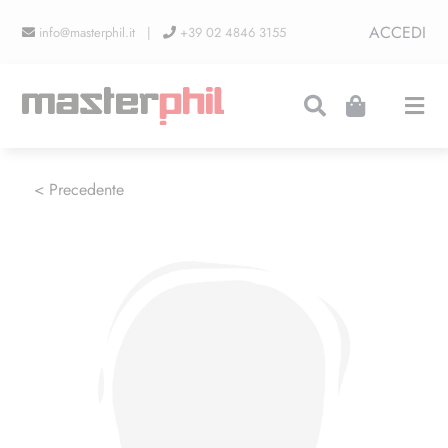
Salta
ACCEDI
info@masterphil.it |
+39 02 4846 3155
al
contenuto
Togg
Navi
PRODUZIONI
< Precedente
LINEA COLLEZIONISMO
FIERE
CONTATTI