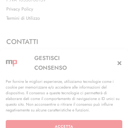
Privacy Policy
Termini di Utilizzo
CONTATTI
Via Alfieri, 27 - Trezzano Sul Naviglio (MI)
GESTISCI
+39 02 4846 3155
CONSENSO
+39 02 4846 3148
Per fornire le migliori esperienze, utilizziamo tecnologie come i
cookie per memorizzare e/o accedere alle informazioni del
info@masterphil.it
dispositivo. Il consenso a queste tecnologie ci permetterà di
elaborare dati come il comportamento di navigazione o ID unici su
questo sito. Non acconsentire o ritirare il consenso può influire
negativamente su alcune caratteristiche e funzioni.
ACCETTA