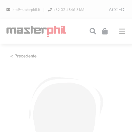
Salta
ACCEDI
info@masterphil.it |
+39 02 4846 3155
al
contenuto
Togg
Navi
PRODUZIONI
< Precedente
LINEA COLLEZIONISMO
FIERE
CONTATTI