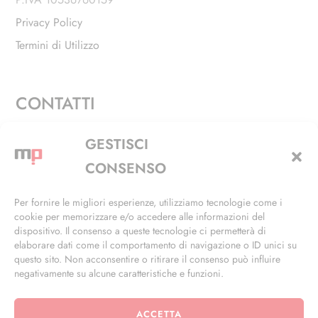
Privacy Policy
Termini di Utilizzo
CONTATTI
Via Alfieri, 27 - Trezzano Sul Naviglio (MI)
GESTISCI
+39 02 4846 3155
CONSENSO
+39 02 4846 3148
Per fornire le migliori esperienze, utilizziamo tecnologie come i
cookie per memorizzare e/o accedere alle informazioni del
info@masterphil.it
dispositivo. Il consenso a queste tecnologie ci permetterà di
elaborare dati come il comportamento di navigazione o ID unici su
questo sito. Non acconsentire o ritirare il consenso può influire
negativamente su alcune caratteristiche e funzioni.
ACCETTA