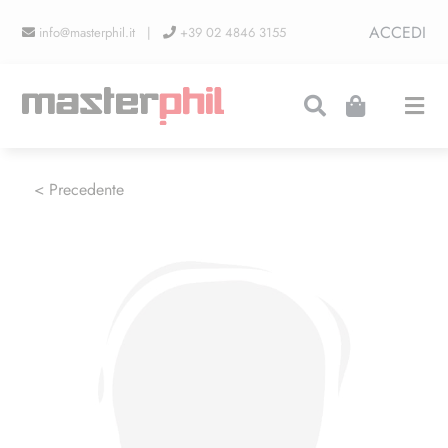
Salta
ACCEDI
info@masterphil.it |
+39 02 4846 3155
al
contenuto
Togg
Navi
PRODUZIONI
< Precedente
LINEA COLLEZIONISMO
FIERE
CONTATTI