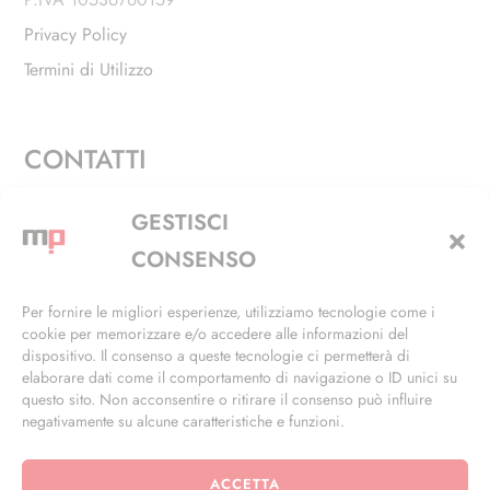
Privacy Policy
Termini di Utilizzo
CONTATTI
Via Alfieri, 27 - Trezzano Sul Naviglio (MI)
GESTISCI
+39 02 4846 3155
CONSENSO
+39 02 4846 3148
Per fornire le migliori esperienze, utilizziamo tecnologie come i
cookie per memorizzare e/o accedere alle informazioni del
info@masterphil.it
dispositivo. Il consenso a queste tecnologie ci permetterà di
elaborare dati come il comportamento di navigazione o ID unici su
questo sito. Non acconsentire o ritirare il consenso può influire
negativamente su alcune caratteristiche e funzioni.
ACCETTA