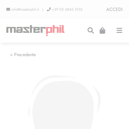
Salta
ACCEDI
info@masterphil.it |
+39 02 4846 3155
al
contenuto
Togg
Navi
PRODUZIONI
< Precedente
LINEA COLLEZIONISMO
FIERE
CONTATTI