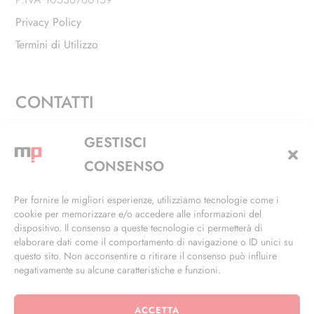
Privacy Policy
Termini di Utilizzo
CONTATTI
Via Alfieri, 27 - Trezzano Sul Naviglio (MI)
GESTISCI
+39 02 4846 3155
CONSENSO
+39 02 4846 3148
Per fornire le migliori esperienze, utilizziamo tecnologie come i
cookie per memorizzare e/o accedere alle informazioni del
info@masterphil.it
dispositivo. Il consenso a queste tecnologie ci permetterà di
elaborare dati come il comportamento di navigazione o ID unici su
questo sito. Non acconsentire o ritirare il consenso può influire
negativamente su alcune caratteristiche e funzioni.
ACCETTA