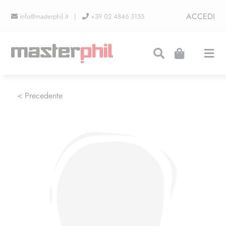
Salta
ACCEDI
info@masterphil.it |
+39 02 4846 3155
al
contenuto
Togg
Navi
PRODUZIONI
< Precedente
LINEA COLLEZIONISMO
FIERE
CONTATTI