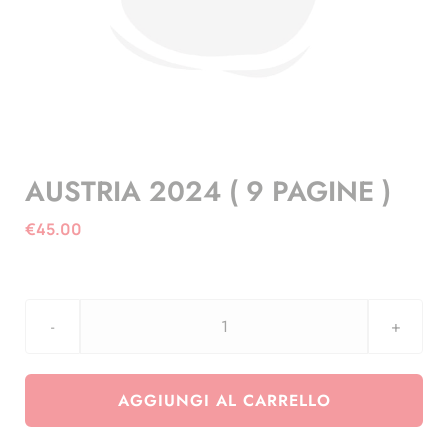
AUSTRIA 2024 ( 9 PAGINE )
€
45.00
AUSTRIA
2024
(
AGGIUNGI AL CARRELLO
9
PAGINE