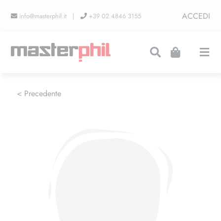
Salta
ACCEDI
info@masterphil.it |
+39 02 4846 3155
al
contenuto
Togg
Navi
PRODUZIONI
< Precedente
LINEA COLLEZIONISMO
FIERE
CONTATTI