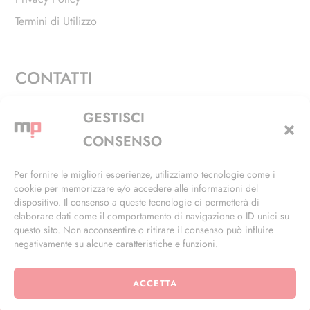
Termini di Utilizzo
CONTATTI
Via Alfieri, 27 - Trezzano Sul Naviglio (MI)
GESTISCI
+39 02 4846 3155
CONSENSO
+39 02 4846 3148
Per fornire le migliori esperienze, utilizziamo tecnologie come i
cookie per memorizzare e/o accedere alle informazioni del
info@masterphil.it
dispositivo. Il consenso a queste tecnologie ci permetterà di
elaborare dati come il comportamento di navigazione o ID unici su
questo sito. Non acconsentire o ritirare il consenso può influire
negativamente su alcune caratteristiche e funzioni.
ACCETTA
© 2026 | All Rights Reserved | Powered by
Ramdac