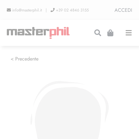
Salta
ACCEDI
info@masterphil.it |
+39 02 4846 3155
al
contenuto
Togg
Navi
PRODUZIONI
< Precedente
LINEA COLLEZIONISMO
FIERE
CONTATTI