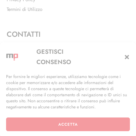
Termini di Utilizzo
CONTATTI
Via Alfieri, 27 - Trezzano Sul Naviglio (MI)
GESTISCI
+39 02 4846 3155
CONSENSO
+39 02 4846 3148
Per fornire le migliori esperienze, utilizziamo tecnologie come i
cookie per memorizzare e/o accedere alle informazioni del
info@masterphil.it
dispositivo. Il consenso a queste tecnologie ci permetterà di
elaborare dati come il comportamento di navigazione o ID unici su
questo sito. Non acconsentire o ritirare il consenso può influire
negativamente su alcune caratteristiche e funzioni.
ACCETTA
© 2026 | All Rights Reserved | Powered by
Ramdac