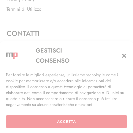
Termini di Utilizzo
CONTATTI
Via Alfieri, 27 - Trezzano Sul Naviglio (MI)
GESTISCI
+39 02 4846 3155
CONSENSO
+39 02 4846 3148
Per fornire le migliori esperienze, utilizziamo tecnologie come i
cookie per memorizzare e/o accedere alle informazioni del
info@masterphil.it
dispositivo. Il consenso a queste tecnologie ci permetterà di
elaborare dati come il comportamento di navigazione o ID unici su
questo sito. Non acconsentire o ritirare il consenso può influire
negativamente su alcune caratteristiche e funzioni.
ACCETTA
© 2026 | All Rights Reserved | Powered by
Ramdac