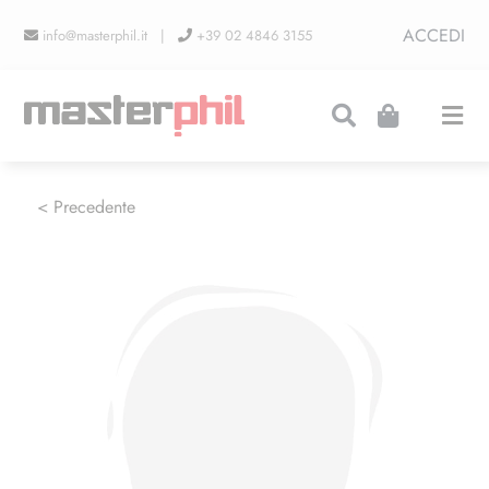
Salta
ACCEDI
info@masterphil.it |
+39 02 4846 3155
al
contenuto
Togg
Navi
PRODUZIONI
< Precedente
LINEA COLLEZIONISMO
FIERE
CONTATTI