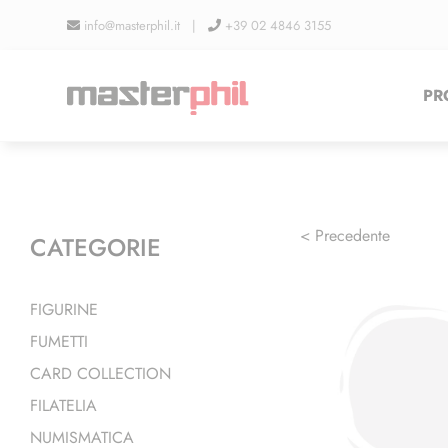
Salta
info@masterphil.it |
+39 02 4846 3155
al
contenuto
PR
< Precedente
CATEGORIE
FIGURINE
FUMETTI
CARD COLLECTION
FILATELIA
NUMISMATICA