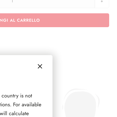
AUSTRIA
1993
(
NGI AL CARRELLO
3
PAGINE
)
quantità
 country is not
ions. For available
ill calculate