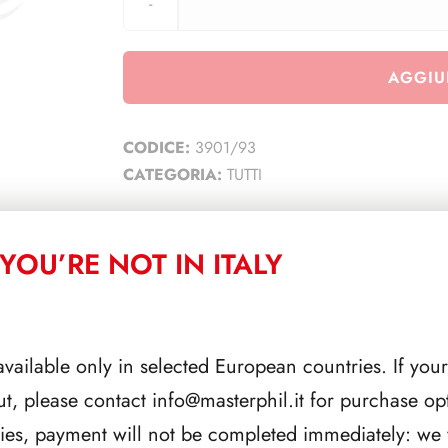
AGGIU
CODICE:
3901/93
CATEGORIA:
TUTTI
YOU’RE NOT IN ITALY
CORRELATI
available only in selected European countries. If your
ut, please contact
info@masterphil.it
for purchase opt
ries, payment will not be completed immediately: we w