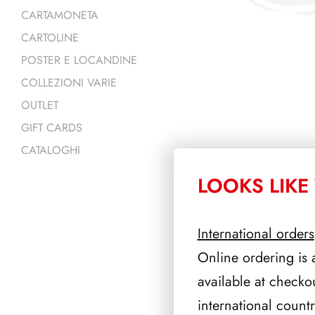
CARTAMONETA
CARTOLINE
POSTER E LOCANDINE
COLLEZIONI VARIE
OUTLET
GIFT CARDS
CATALOGHI
LOOKS LIKE 
PRODOTTI 
International orders
Online ordering is 
available at checko
international count