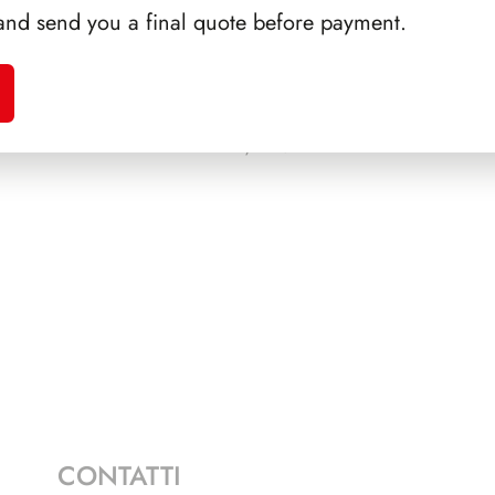
and send you a final quote before payment.
SSIGA
PRESIDENZA LEONE
SFORZ
1972/1978
CONTATTI