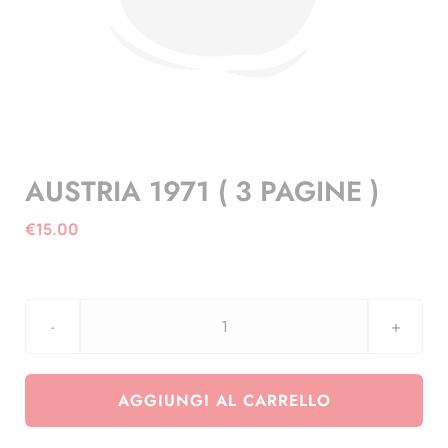
AUSTRIA 1971 ( 3 PAGINE )
€
15.00
AUSTRIA
1971
(
AGGIUNGI AL CARRELLO
3
PAGINE