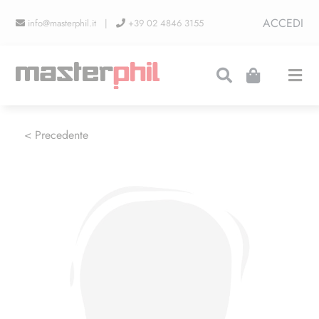
Salta
ACCEDI
info@masterphil.it |
+39 02 4846 3155
al
contenuto
Togg
Navi
PRODUZIONI
< Precedente
LINEA COLLEZIONISMO
FIERE
CONTATTI