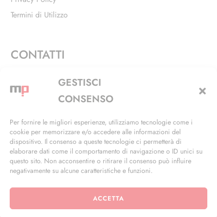
Termini di Utilizzo
CONTATTI
Via Alfieri, 27 - Trezzano Sul Naviglio (MI)
GESTISCI
+39 02 4846 3155
CONSENSO
+39 02 4846 3148
Per fornire le migliori esperienze, utilizziamo tecnologie come i
cookie per memorizzare e/o accedere alle informazioni del
info@masterphil.it
dispositivo. Il consenso a queste tecnologie ci permetterà di
elaborare dati come il comportamento di navigazione o ID unici su
questo sito. Non acconsentire o ritirare il consenso può influire
negativamente su alcune caratteristiche e funzioni.
ACCETTA
© 2026 | All Rights Reserved | Powered by
Ramdac