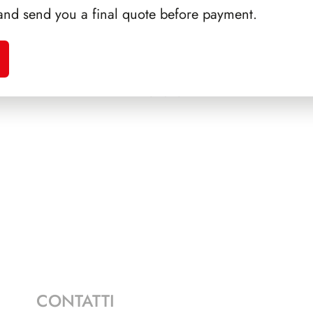
and send you a final quote before payment.
A 1986
SFORZESCO ITALIA 1992
PRES
PAGINE 5
CONTATTI