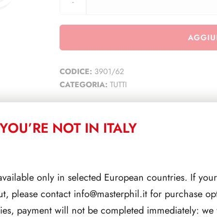
AGGIU
CODICE:
3901/62
CATEGORIA:
TUTTI
YOU’RE NOT IN ITALY
CORRELATI
available only in selected European countries. If your
ut, please contact
info@masterphil.it
for purchase opt
ries, payment will not be completed immediately: we w