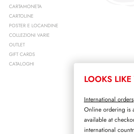
CARTAMONETA
CARTOLINE
POSTER E LOCANDINE
COLLEZIONI VARIE
OUTLET
GIFT CARDS
CATALOGHI
LOOKS LIKE 
PRODOTTI 
International orders
Online ordering is 
available at checko
international count