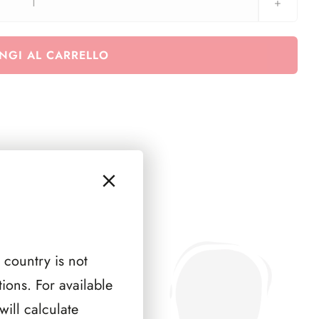
AUSTRIA
1962
(
NGI AL CARRELLO
2
PAGINE
)
quantità
 country is not
ions. For available
ill calculate