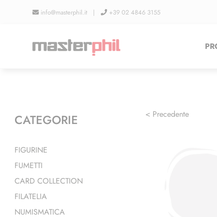
Salta
info@masterphil.it |
+39 02 4846 3155
al
contenuto
PR
< Precedente
CATEGORIE
FIGURINE
FUMETTI
CARD COLLECTION
FILATELIA
NUMISMATICA