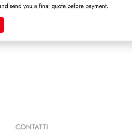
and send you a final quote before payment.
A 1992
SFORZESCO ITALIA 1994
SFORZ
E 2+1
PAGINE 5
CONTATTI