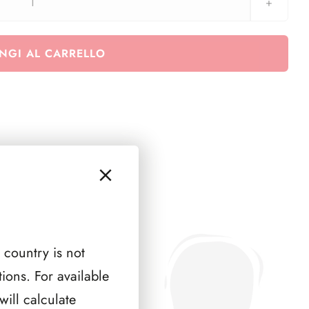
ALDERNEY
1994
(
NGI AL CARRELLO
2
PAGINE
)
quantità
 country is not
ions. For available
ill calculate