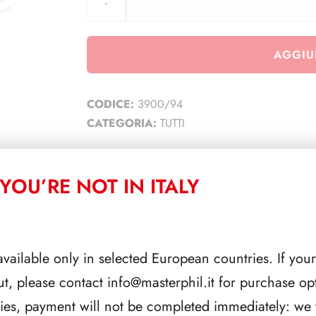
AGGIU
CODICE:
3900/94
CATEGORIA:
TUTTI
YOU’RE NOT IN ITALY
CORRELATI
available only in selected European countries. If your
ut, please contact
info@masterphil.it
for purchase opt
ries, payment will not be completed immediately: we w