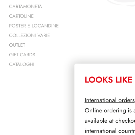
CARTAMONETA
CARTOLINE
POSTER E LOCANDINE
COLLEZIONI VARIE
OUTLET
GIFT CARDS
CATALOGHI
LOOKS LIKE 
PRODOTTI 
International orders
Online ordering is 
available at checko
international count