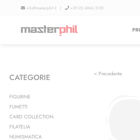
Salta
info@masterphil.it |
+39 02 4846 3155
al
contenuto
PR
< Precedente
CATEGORIE
FIGURINE
FUMETTI
CARD COLLECTION
FILATELIA
NUMISMATICA