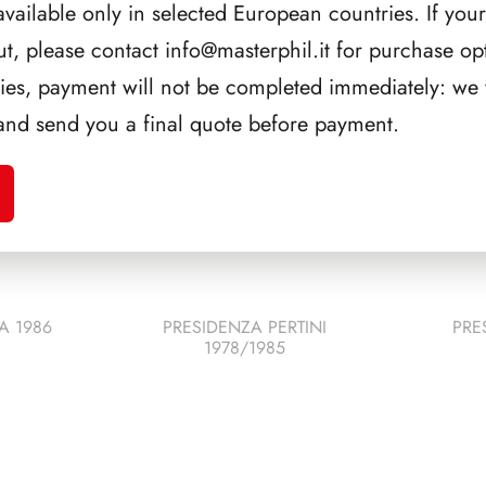
CORRELATI
available only in selected European countries. If your
ut, please contact
info@masterphil.it
for purchase opt
ries, payment will not be completed immediately: we w
and send you a final quote before payment.
A 1986
PRESIDENZA PERTINI
PRE
1978/1985