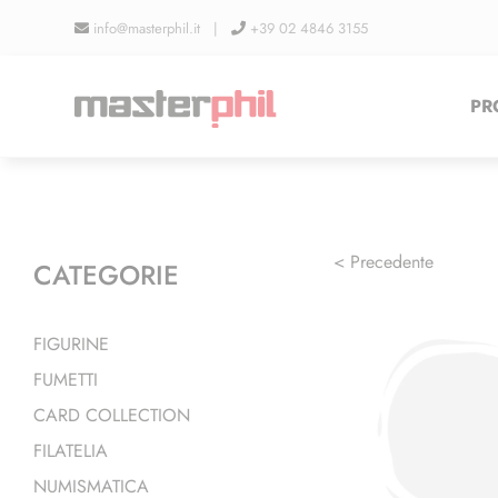
Salta
info@masterphil.it |
+39 02 4846 3155
al
contenuto
PR
< Precedente
CATEGORIE
FIGURINE
FUMETTI
CARD COLLECTION
FILATELIA
NUMISMATICA