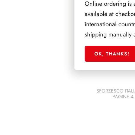
PRODOTTI 
Online ordering is 
available at checko
international count
shipping manually 
OK, THANKS!
SFORZESCO ITALI
PAGINE 4