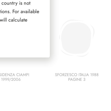
2
compl.
 country is not
frontespizi
+
ions. For available
quantità
2
frontespizi
ill calculate
quantità
SIDENZA CIAMPI
SFORZESCO ITALIA 1988
1999/2006
PAGINE 3