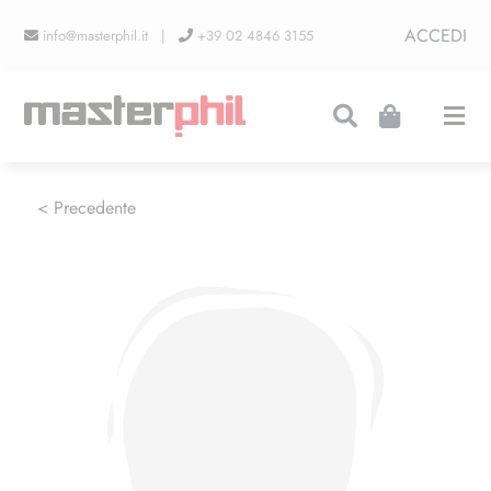
Salta
ACCEDI
info@masterphil.it |
+39 02 4846 3155
al
contenuto
Togg
Navi
PRODUZIONI
< Precedente
LINEA COLLEZIONISMO
FIERE
CONTATTI