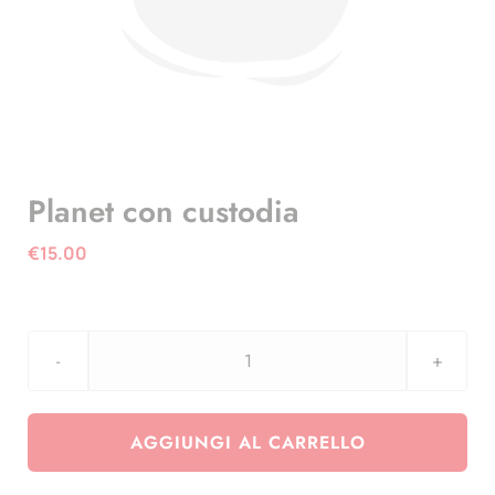
Planet con custodia
€
15.00
Planet
con
custodia
AGGIUNGI AL CARRELLO
quantità