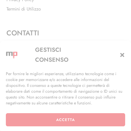
Termini di Utilizzo
CONTATTI
Via Alfieri, 27 - Trezzano Sul Naviglio (MI)
GESTISCI
+39 02 4846 3155
CONSENSO
+39 02 4846 3148
Per fornire le migliori esperienze, utilizziamo tecnologie come i
cookie per memorizzare e/o accedere alle informazioni del
info@masterphil.it
dispositivo. Il consenso a queste tecnologie ci permetterà di
elaborare dati come il comportamento di navigazione o ID unici su
questo sito. Non acconsentire o ritirare il consenso può influire
negativamente su alcune caratteristiche e funzioni.
ACCETTA
© 2026 | All Rights Reserved | Powered by
Ramdac