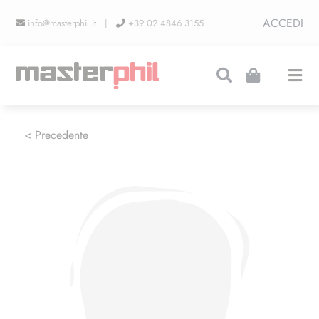
Salta
ACCEDI
info@masterphil.it |
+39 02 4846 3155
al
contenuto
Togg
Navi
PRODUZIONI
< Precedente
LINEA COLLEZIONISMO
FIERE
CONTATTI