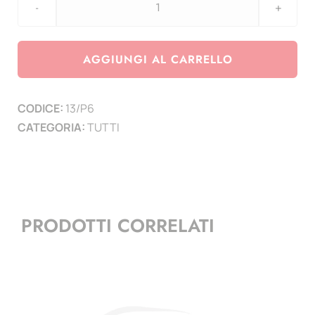
pagina
n.6
-
AGGIUNGI AL CARRELLO
RICCIONE_Convegno
Filatelico
CODICE:
13/P6
Numismatico
CATEGORIA:
TUTTI
-
FIRENZE_David
di
Michelangelo
-
PRODOTTI CORRELATI
URBINO
città
di
Raffaello
quantità