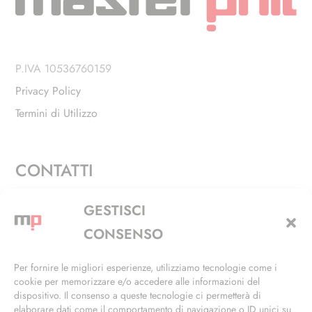
P.IVA 10536760159
Privacy Policy
Termini di Utilizzo
CONTATTI
Via Alfieri, 27 - Trezzano Sul Naviglio (MI)
GESTISCI
+39 02 4846 3155
CONSENSO
+39 02 4846 3148
Per fornire le migliori esperienze, utilizziamo tecnologie come i
cookie per memorizzare e/o accedere alle informazioni del
info@masterphil.it
dispositivo. Il consenso a queste tecnologie ci permetterà di
elaborare dati come il comportamento di navigazione o ID unici su