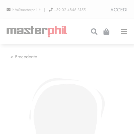
Salta
ACCEDI
info@masterphil.it |
+39 02 4846 3155
al
contenuto
Togg
Navi
PRODUZIONI
< Precedente
LINEA COLLEZIONISMO
FIERE
CONTATTI