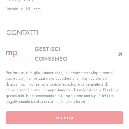
Termini di Utilizzo
CONTATTI
Via Alfieri, 27 - Trezzano Sul Naviglio (MI)
GESTISCI
+39 02 4846 3155
CONSENSO
+39 02 4846 3148
Per fornire le migliori esperienze, utilizziamo tecnologie come i
cookie per memorizzare e/o accedere alle informazioni del
info@masterphil.it
dispositivo. Il consenso a queste tecnologie ci permetterà di
elaborare dati come il comportamento di navigazione o ID unici su
questo sito. Non acconsentire o ritirare il consenso può influire
negativamente su alcune caratteristiche e funzioni.
ACCETTA
© 2026 | All Rights Reserved | Powered by
Ramdac