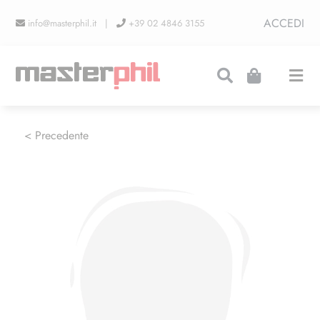
Salta
ACCEDI
info@masterphil.it |
+39 02 4846 3155
al
contenuto
Togg
Navi
PRODUZIONI
< Precedente
LINEA COLLEZIONISMO
FIERE
CONTATTI