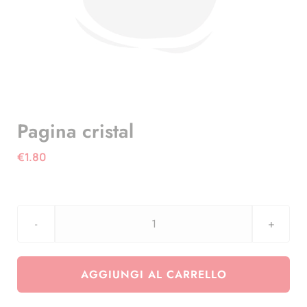
Pagina cristal
€
1.80
Pagina
cristal
quantità
AGGIUNGI AL CARRELLO