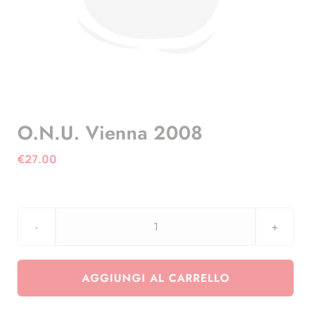
O.N.U. Vienna 2008
€
27.00
O.N.U.
Vienna
2008
AGGIUNGI AL CARRELLO
quantità