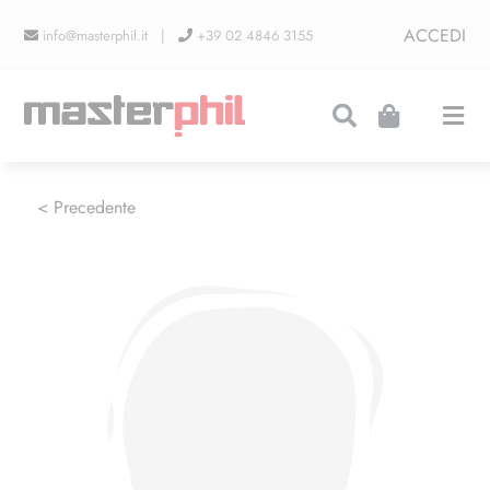
Salta
ACCEDI
info@masterphil.it |
+39 02 4846 3155
al
contenuto
Togg
Navi
PRODUZIONI
< Precedente
LINEA COLLEZIONISMO
FIERE
CONTATTI