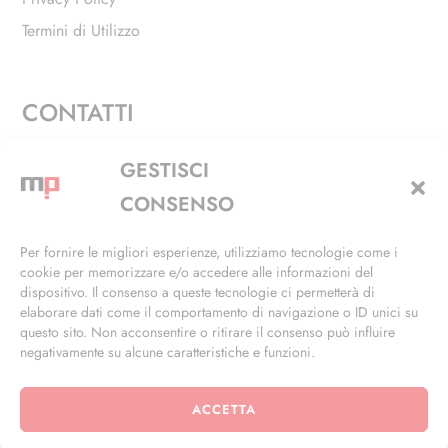
Termini di Utilizzo
CONTATTI
Via Alfieri, 27 - Trezzano Sul Naviglio (MI)
GESTISCI
+39 02 4846 3155
CONSENSO
+39 02 4846 3148
Per fornire le migliori esperienze, utilizziamo tecnologie come i
cookie per memorizzare e/o accedere alle informazioni del
info@masterphil.it
dispositivo. Il consenso a queste tecnologie ci permetterà di
elaborare dati come il comportamento di navigazione o ID unici su
questo sito. Non acconsentire o ritirare il consenso può influire
negativamente su alcune caratteristiche e funzioni.
ACCETTA
© 2026 | All Rights Reserved | Powered by
Ramdac