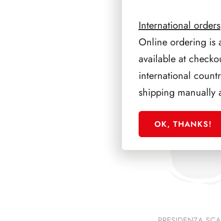
International orders
Online ordering is 
available at checko
international count
PRODOTTI 
shipping manually 
OK, THANKS!
PRESIDENZA SC