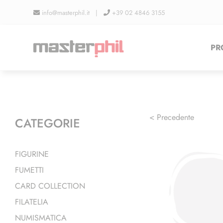
Salta
info@masterphil.it |
+39 02 4846 3155
al
contenuto
PR
< Precedente
CATEGORIE
FIGURINE
FUMETTI
CARD COLLECTION
FILATELIA
NUMISMATICA