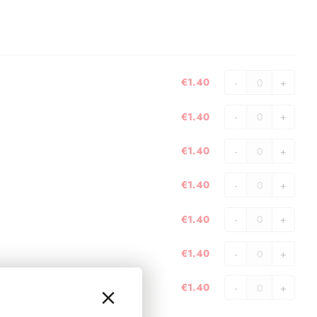
€
1.40
Slovenia
-
€
1.40
foglietto
Cipro
10
-
€
1.40
bandierine
foglietto
Malta
quantità
10
-
€
1.40
bandierine
foglietto
Slovacchia
quantità
10
-
€
1.40
bandierine
foglietto
Estonia
quantità
10
-
€
1.40
bandierine
foglietto
Lettonia
quantità
10
-
€
1.40
bandierine
foglietto
Lituania
quantità
10
-