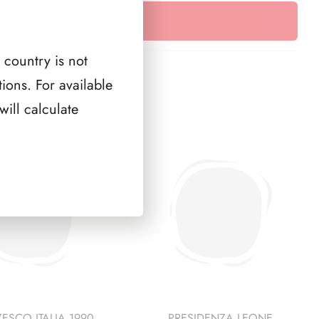
bandierine
foglietto
LLO
quantità
10
bandierine
 country is not
quantità
ions. For available
ill calculate
ESCO ITALIA 1990
PRESIDENZA LEONE