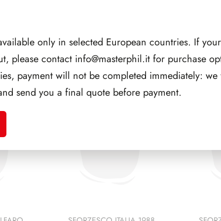
AGGIUNGI AL CARRE
available only in selected European countries. If your
ut, please contact
info@masterphil.it
for purchase opt
ries, payment will not be completed immediately: we w
CORRELATI
and send you a final quote before payment.
ALFARO
SFORZESCO ITALIA 1988
SFORZ