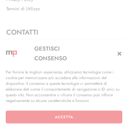
Termini di Utilizzo
CONTATTI
Via Alfieri, 27 - Trezzano Sul Naviglio (MI)
GESTISCI
+39 02 4846 3155
CONSENSO
+39 02 4846 3148
Per fornire le migliori esperienze, utilizziamo tecnologie come i
cookie per memorizzare e/o accedere alle informazioni del
info@masterphil.it
dispositivo. Il consenso a queste tecnologie ci permetterà di
elaborare dati come il comportamento di navigazione o ID unici su
questo sito. Non acconsentire o ritirare il consenso può influire
negativamente su alcune caratteristiche e funzioni.
ACCETTA
© 2026 | All Rights Reserved | Powered by
Ramdac