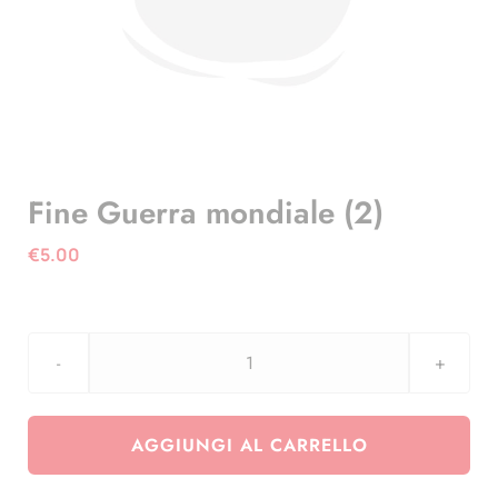
Fine Guerra mondiale (2)
€
5.00
Fine
Guerra
mondiale
AGGIUNGI AL CARRELLO
(2)
quantità