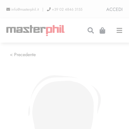
Salta
ACCEDI
info@masterphil.it |
+39 02 4846 3155
al
contenuto
Togg
Navi
PRODUZIONI
< Precedente
LINEA COLLEZIONISMO
FIERE
CONTATTI