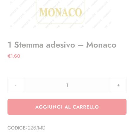
1 Stemma adesivo – Monaco
€
1.60
1
Stemma
adesivo
AGGIUNGI AL CARRELLO
-
Monaco
CODICE:
226/MO
quantità