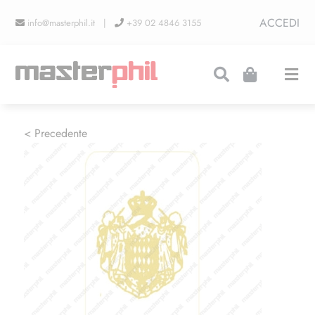
Salta
ACCEDI
info@masterphil.it |
+39 02 4846 3155
al
contenuto
Togg
Navi
PRODUZIONI
< Precedente
LINEA COLLEZIONISMO
FIERE
CONTATTI