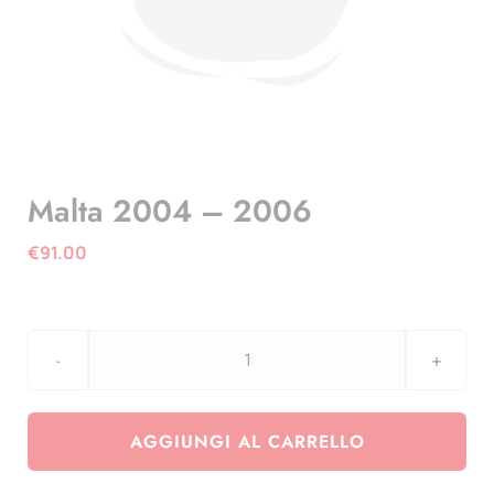
Malta 2004 – 2006
€
91.00
Malta
2004
-
AGGIUNGI AL CARRELLO
2006
quantità