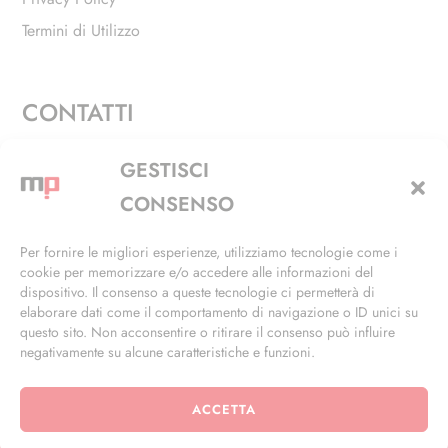
Termini di Utilizzo
CONTATTI
Via Alfieri, 27 - Trezzano Sul Naviglio (MI)
GESTISCI
+39 02 4846 3155
CONSENSO
+39 02 4846 3148
Per fornire le migliori esperienze, utilizziamo tecnologie come i
cookie per memorizzare e/o accedere alle informazioni del
info@masterphil.it
dispositivo. Il consenso a queste tecnologie ci permetterà di
elaborare dati come il comportamento di navigazione o ID unici su
questo sito. Non acconsentire o ritirare il consenso può influire
negativamente su alcune caratteristiche e funzioni.
ACCETTA
© 2026 | All Rights Reserved | Powered by
Ramdac