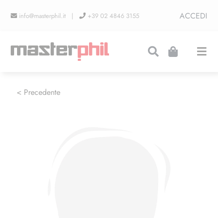
Salta
ACCEDI
info@masterphil.it |
+39 02 4846 3155
al
contenuto
Togg
Navi
PRODUZIONI
< Precedente
LINEA COLLEZIONISMO
FIERE
CONTATTI