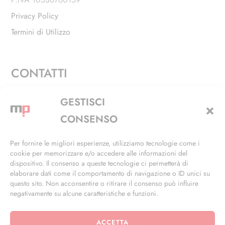
Privacy Policy
Termini di Utilizzo
CONTATTI
Via Alfieri, 27 - Trezzano Sul Naviglio (MI)
GESTISCI
+39 02 4846 3155
CONSENSO
+39 02 4846 3148
Per fornire le migliori esperienze, utilizziamo tecnologie come i
cookie per memorizzare e/o accedere alle informazioni del
info@masterphil.it
dispositivo. Il consenso a queste tecnologie ci permetterà di
elaborare dati come il comportamento di navigazione o ID unici su
questo sito. Non acconsentire o ritirare il consenso può influire
negativamente su alcune caratteristiche e funzioni.
ACCETTA