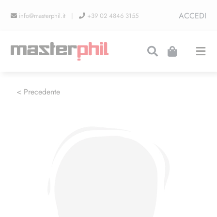
Salta
ACCEDI
info@masterphil.it |
+39 02 4846 3155
al
contenuto
Togg
Navi
PRODUZIONI
< Precedente
LINEA COLLEZIONISMO
FIERE
CONTATTI