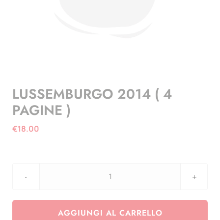
LUSSEMBURGO 2014 ( 4
PAGINE )
€
18.00
LUSSEMBURGO
2014
(
AGGIUNGI AL CARRELLO