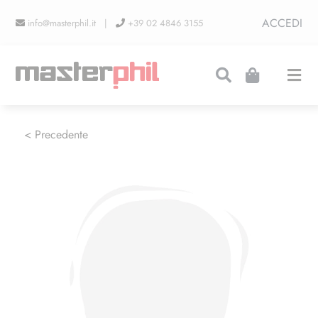
Salta
ACCEDI
info@masterphil.it |
+39 02 4846 3155
al
contenuto
Togg
Navi
PRODUZIONI
< Precedente
LINEA COLLEZIONISMO
FIERE
CONTATTI