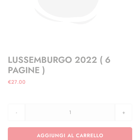
LUSSEMBURGO 2022 ( 6
PAGINE )
€
27.00
LUSSEMBURGO
2022
(
AGGIUNGI AL CARRELLO