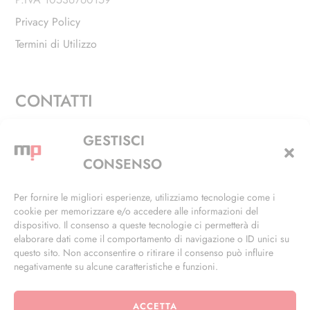
Privacy Policy
Termini di Utilizzo
CONTATTI
Via Alfieri, 27 - Trezzano Sul Naviglio (MI)
GESTISCI
+39 02 4846 3155
CONSENSO
+39 02 4846 3148
Per fornire le migliori esperienze, utilizziamo tecnologie come i
cookie per memorizzare e/o accedere alle informazioni del
info@masterphil.it
dispositivo. Il consenso a queste tecnologie ci permetterà di
elaborare dati come il comportamento di navigazione o ID unici su
questo sito. Non acconsentire o ritirare il consenso può influire
negativamente su alcune caratteristiche e funzioni.
ACCETTA