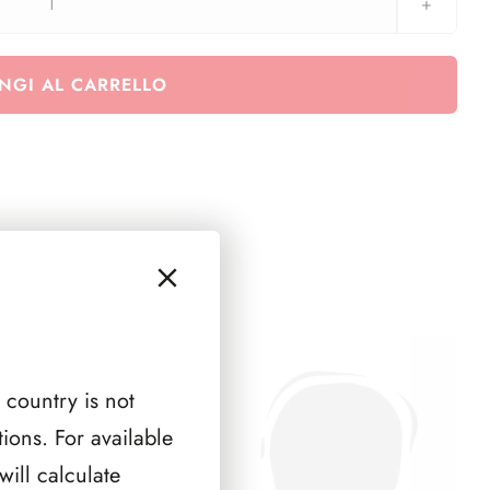
aggiornamento
Lituania
2021
NGI AL CARRELLO
quantità
 country is not
ions. For available
ill calculate