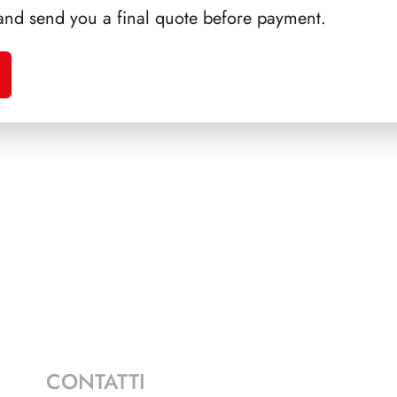
and send you a final quote before payment.
A 1996
SFORZESCO ITALIA 1995
PRE
PAGINE 7
CONTATTI