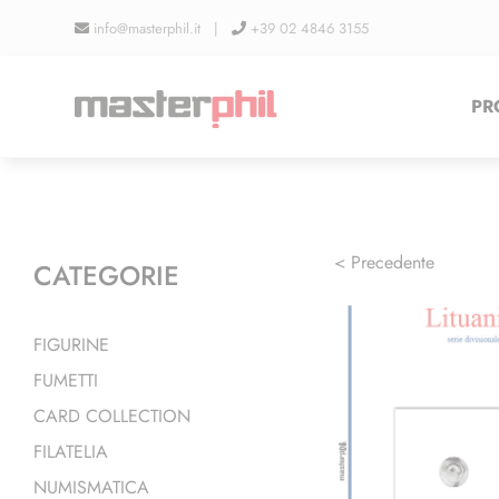
Salta
info@masterphil.it |
+39 02 4846 3155
al
contenuto
PR
< Precedente
CATEGORIE
FIGURINE
FUMETTI
CARD COLLECTION
FILATELIA
NUMISMATICA