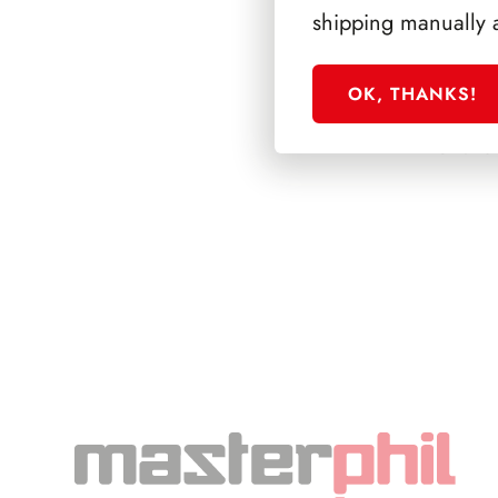
shipping manually 
OK, THANKS!
SFORZESCO ITALI
PAGINE 6