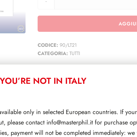
AGGIU
CODICE:
90/LT21
CATEGORIA:
TUTTI
YOU’RE NOT IN ITALY
CORRELATI
available only in selected European countries. If your
ut, please contact
info@masterphil.it
for purchase opt
ries, payment will not be completed immediately: we w