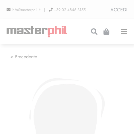
Salta
ACCEDI
info@masterphil.it |
+39 02 4846 3155
al
contenuto
Togg
Navi
PRODUZIONI
< Precedente
LINEA COLLEZIONISMO
FIERE
CONTATTI