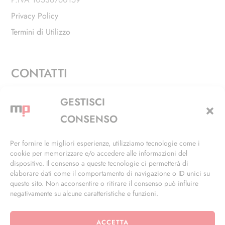
Privacy Policy
Termini di Utilizzo
CONTATTI
Via Alfieri, 27 - Trezzano Sul Naviglio (MI)
GESTISCI
+39 02 4846 3155
CONSENSO
+39 02 4846 3148
Per fornire le migliori esperienze, utilizziamo tecnologie come i
cookie per memorizzare e/o accedere alle informazioni del
info@masterphil.it
dispositivo. Il consenso a queste tecnologie ci permetterà di
elaborare dati come il comportamento di navigazione o ID unici su
questo sito. Non acconsentire o ritirare il consenso può influire
negativamente su alcune caratteristiche e funzioni.
ACCETTA