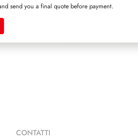
and send you a final quote before payment.
ALFARO
SFORZESCO ITALIA 1986
PAGINE 4
NAPOL
CONTATTI