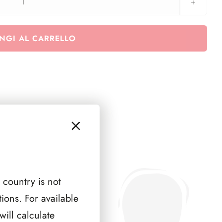
LIECHTENSTEIN
2010
(
NGI AL CARRELLO
6
PAGINE
)
quantità
 country is not
ions. For available
ill calculate