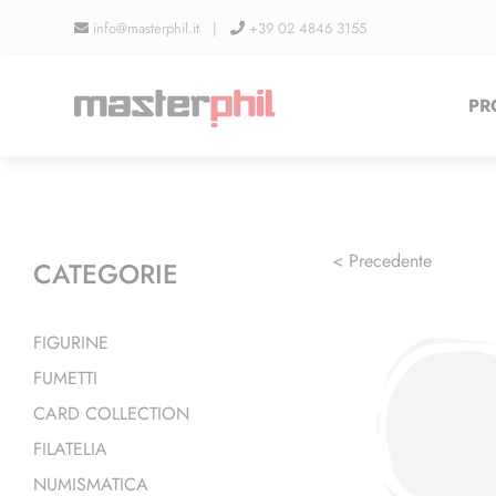
Salta
info@masterphil.it |
+39 02 4846 3155
al
contenuto
PR
< Precedente
CATEGORIE
FIGURINE
FUMETTI
CARD COLLECTION
FILATELIA
NUMISMATICA