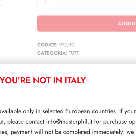
AGGIU
CODICE:
912/10
CATEGORIA:
TUTTI
YOU’RE NOT IN ITALY
CORRELATI
available only in selected European countries. If your
ut, please contact
info@masterphil.it
for purchase opt
ries, payment will not be completed immediately: we w