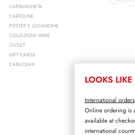
CARTAMONETA
CARTOLINE
POSTER E LOCANDINE
COLLEZIONI VARIE
OUTLET
GIFT CARDS
CATALOGHI
LOOKS LIKE 
PRODOTTI 
International orders
Online ordering is 
available at checko
international count