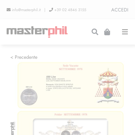
Salta
ACCEDI
info@masterphil.it |
+39 02 4846 3155
al
contenuto
Togg
Navi
PRODUZIONI
< Precedente
LINEA COLLEZIONISMO
FIERE
CONTATTI