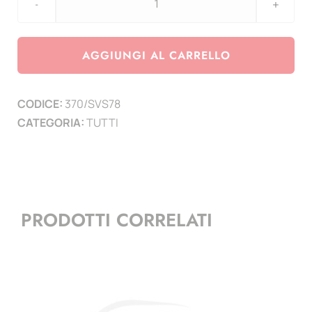
Aggiornamento
Settembre
1978
AGGIUNGI AL CARRELLO
sede
vacante
CODICE:
370/SVS78
-
CATEGORIA:
TUTTI
500
Lire
quantità
PRODOTTI CORRELATI