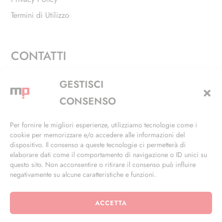
Termini di Utilizzo
CONTATTI
Via Alfieri, 27 - Trezzano Sul Naviglio (MI)
GESTISCI
+39 02 4846 3155
CONSENSO
+39 02 4846 3148
Per fornire le migliori esperienze, utilizziamo tecnologie come i
cookie per memorizzare e/o accedere alle informazioni del
info@masterphil.it
dispositivo. Il consenso a queste tecnologie ci permetterà di
elaborare dati come il comportamento di navigazione o ID unici su
questo sito. Non acconsentire o ritirare il consenso può influire
negativamente su alcune caratteristiche e funzioni.
ACCETTA
© 2026 | All Rights Reserved | Powered by
Ramdac