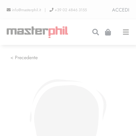
Salta
ACCEDI
info@masterphil.it |
+39 02 4846 3155
al
contenuto
Togg
Navi
PRODUZIONI
< Precedente
LINEA COLLEZIONISMO
FIERE
CONTATTI