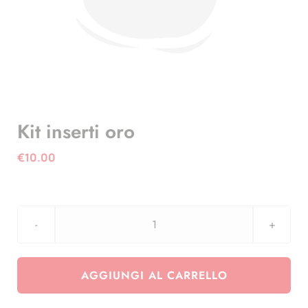
Kit inserti oro
€
10.00
Kit
inserti
oro
AGGIUNGI AL CARRELLO
quantità