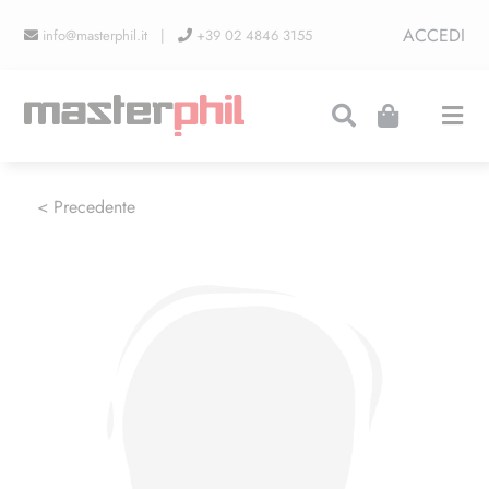
Salta
ACCEDI
info@masterphil.it |
+39 02 4846 3155
al
contenuto
Togg
Navi
PRODUZIONI
< Precedente
LINEA COLLEZIONISMO
FIERE
CONTATTI