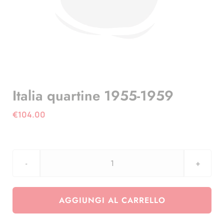
Italia quartine 1955-1959
€
104.00
Italia
quartine
1955-
AGGIUNGI AL CARRELLO
1959
quantità