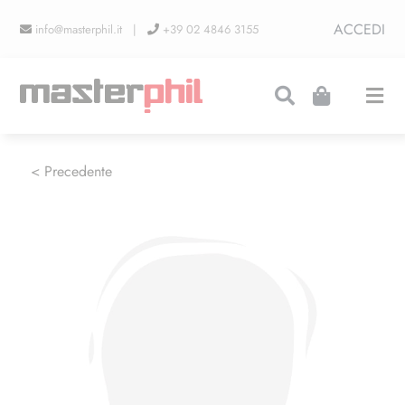
Salta
ACCEDI
info@masterphil.it |
+39 02 4846 3155
al
contenuto
Togg
Navi
PRODUZIONI
< Precedente
LINEA COLLEZIONISMO
FIERE
CONTATTI