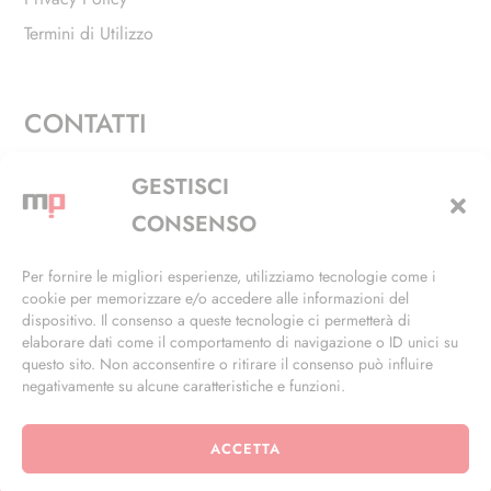
Termini di Utilizzo
CONTATTI
Via Alfieri, 27 - Trezzano Sul Naviglio (MI)
GESTISCI
+39 02 4846 3155
CONSENSO
+39 02 4846 3148
Per fornire le migliori esperienze, utilizziamo tecnologie come i
cookie per memorizzare e/o accedere alle informazioni del
info@masterphil.it
dispositivo. Il consenso a queste tecnologie ci permetterà di
elaborare dati come il comportamento di navigazione o ID unici su
questo sito. Non acconsentire o ritirare il consenso può influire
negativamente su alcune caratteristiche e funzioni.
ACCETTA
© 2026 | All Rights Reserved | Powered by
Ramdac