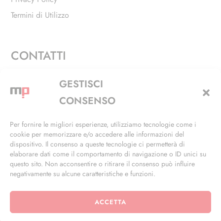
Termini di Utilizzo
CONTATTI
Via Alfieri, 27 - Trezzano Sul Naviglio (MI)
GESTISCI
+39 02 4846 3155
CONSENSO
+39 02 4846 3148
Per fornire le migliori esperienze, utilizziamo tecnologie come i
cookie per memorizzare e/o accedere alle informazioni del
info@masterphil.it
dispositivo. Il consenso a queste tecnologie ci permetterà di
elaborare dati come il comportamento di navigazione o ID unici su
questo sito. Non acconsentire o ritirare il consenso può influire
negativamente su alcune caratteristiche e funzioni.
ACCETTA
© 2026 | All Rights Reserved | Powered by
Ramdac