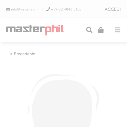
Salta
ACCEDI
info@masterphil.it |
+39 02 4846 3155
al
contenuto
Togg
Navi
PRODUZIONI
< Precedente
LINEA COLLEZIONISMO
FIERE
CONTATTI