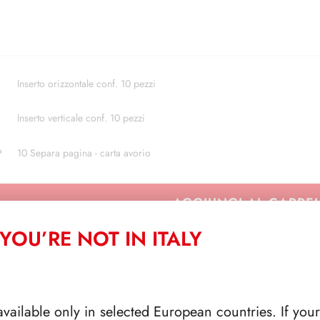
Inserto orizzontale conf. 10 pezzi
Inserto verticale conf. 10 pezzi
P
10 Separa pagina - carta avorio
AGGIUNGI AL CARRE
YOU’RE NOT IN ITALY
CORRELATI
available only in selected European countries. If your