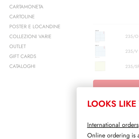
CARTAMONETA
CARTOLINE
POSTER E LOCANDINE
COLLEZIONI VARIE
235/O
OUTLET
235/V
GIFT CARDS
CATALOGHI
235/S
LOOKS LIKE 
International orders
PRODOTTI 
Online ordering is 