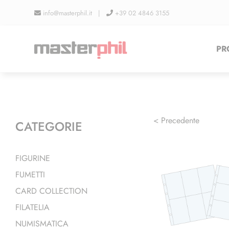
Salta
info@masterphil.it |
+39 02 4846 3155
al
contenuto
PR
< Precedente
CATEGORIE
FIGURINE
FUMETTI
CARD COLLECTION
FILATELIA
NUMISMATICA