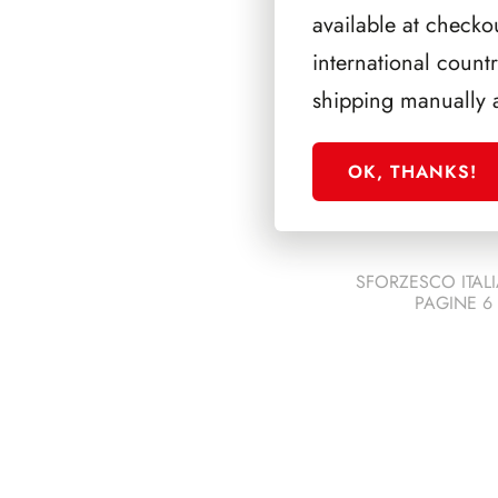
available at checko
international count
shipping manually 
OK, THANKS!
SFORZESCO ITALI
PAGINE 6