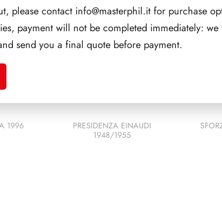
ut, please contact
info@masterphil.it
for purchase opt
ries, payment will not be completed immediately: we w
and send you a final quote before payment.
A 1996
PRESIDENZA EINAUDI
SFORZ
1948/1955