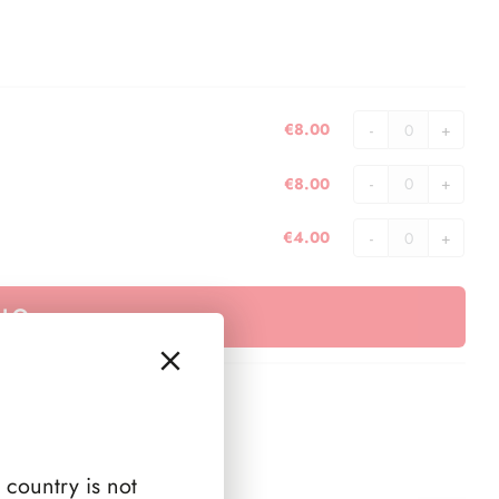
€
8.00
Inserto
orizzontale
€
8.00
conf.
Inserto
10
verticale
€
4.00
pezzi
conf.
10
quantità
10
Separa
pezzi
pagina
LLO
quantità
-
carta
avorio
quantità
 country is not