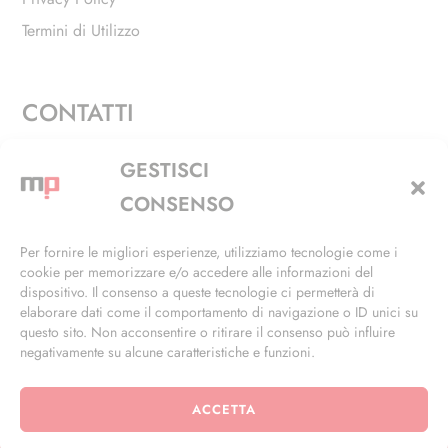
Termini di Utilizzo
CONTATTI
Via Alfieri, 27 - Trezzano Sul Naviglio (MI)
GESTISCI
+39 02 4846 3155
CONSENSO
+39 02 4846 3148
Per fornire le migliori esperienze, utilizziamo tecnologie come i
cookie per memorizzare e/o accedere alle informazioni del
info@masterphil.it
dispositivo. Il consenso a queste tecnologie ci permetterà di
elaborare dati come il comportamento di navigazione o ID unici su
questo sito. Non acconsentire o ritirare il consenso può influire
negativamente su alcune caratteristiche e funzioni.
ACCETTA
© 2026 | All Rights Reserved | Powered by
Ramdac