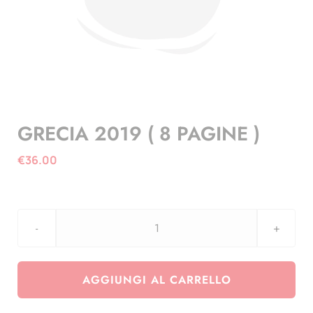
GRECIA 2019 ( 8 PAGINE )
€
36.00
GRECIA
2019
(
AGGIUNGI AL CARRELLO
8
PAGINE