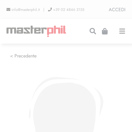
Salta
ACCEDI
info@masterphil.it |
+39 02 4846 3155
al
contenuto
Togg
Navi
PRODUZIONI
< Precedente
LINEA COLLEZIONISMO
FIERE
CONTATTI