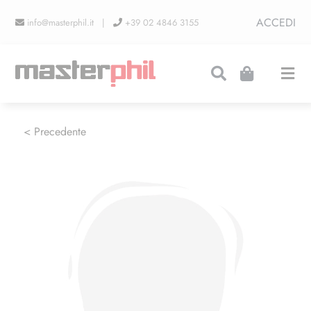
Salta
ACCEDI
info@masterphil.it |
+39 02 4846 3155
al
contenuto
Togg
Navi
PRODUZIONI
< Precedente
LINEA COLLEZIONISMO
FIERE
CONTATTI