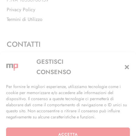
Privacy Policy
Termini di Utilizzo
CONTATTI
Via Alfieri, 27 - Trezzano Sul Naviglio (MI)
GESTISCI
+39 02 4846 3155
CONSENSO
+39 02 4846 3148
Per fornire le migliori esperienze, utilizziamo tecnologie come i
cookie per memorizzare e/o accedere alle informazioni del
info@masterphil.it
dispositivo. Il consenso a queste tecnologie ci permetterà di
elaborare dati come il comportamento di navigazione o ID unici su
questo sito. Non acconsentire o ritirare il consenso può influire
negativamente su alcune caratteristiche e funzioni.
ACCETTA