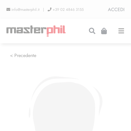
Salta
ACCEDI
info@masterphil.it |
+39 02 4846 3155
al
contenuto
Togg
Navi
PRODUZIONI
< Precedente
LINEA COLLEZIONISMO
FIERE
CONTATTI