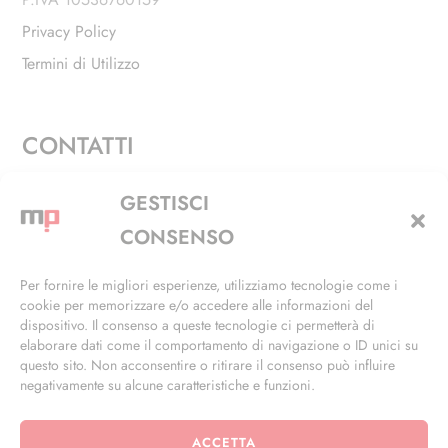
Privacy Policy
Termini di Utilizzo
CONTATTI
Via Alfieri, 27 - Trezzano Sul Naviglio (MI)
GESTISCI
+39 02 4846 3155
CONSENSO
+39 02 4846 3148
Per fornire le migliori esperienze, utilizziamo tecnologie come i
cookie per memorizzare e/o accedere alle informazioni del
info@masterphil.it
dispositivo. Il consenso a queste tecnologie ci permetterà di
elaborare dati come il comportamento di navigazione o ID unici su
questo sito. Non acconsentire o ritirare il consenso può influire
negativamente su alcune caratteristiche e funzioni.
ACCETTA