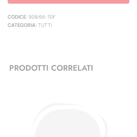
-
1970
CODICE:
908/66-70F
con
CATEGORIA:
TUTTI
fosforo
quantità
PRODOTTI CORRELATI