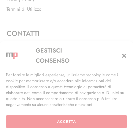
Termini di Utilizzo
CONTATTI
Via Alfieri, 27 - Trezzano Sul Naviglio (MI)
GESTISCI
+39 02 4846 3155
CONSENSO
+39 02 4846 3148
Per fornire le migliori esperienze, utilizziamo tecnologie come i
cookie per memorizzare e/o accedere alle informazioni del
info@masterphil.it
dispositivo. Il consenso a queste tecnologie ci permetterà di
elaborare dati come il comportamento di navigazione o ID unici su
questo sito. Non acconsentire o ritirare il consenso può influire
negativamente su alcune caratteristiche e funzioni.
ACCETTA
© 2026 | All Rights Reserved | Powered by
Ramdac