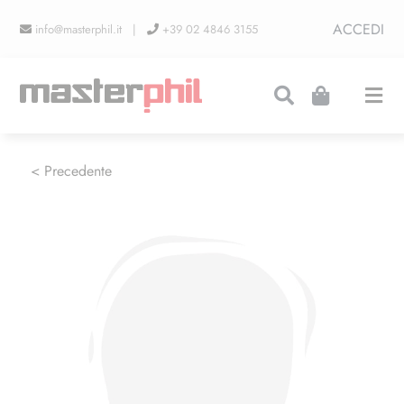
Salta
ACCEDI
info@masterphil.it |
+39 02 4846 3155
al
contenuto
Togg
Navi
PRODUZIONI
< Precedente
LINEA COLLEZIONISMO
FIERE
CONTATTI