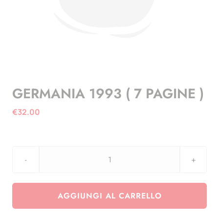
GERMANIA 1993 ( 7 PAGINE )
€
32.00
GERMANIA
1993
(
AGGIUNGI AL CARRELLO
7
PAGINE