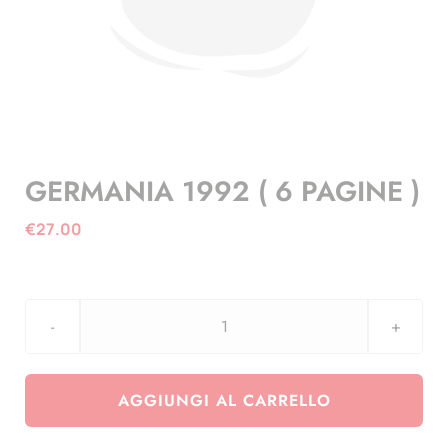
GERMANIA 1992 ( 6 PAGINE )
€
27.00
GERMANIA
1992
(
AGGIUNGI AL CARRELLO
6
PAGINE