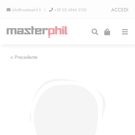
Salta
ACCEDI
info@masterphil.it |
+39 02 4846 3155
al
contenuto
Togg
Navi
PRODUZIONI
< Precedente
LINEA COLLEZIONISMO
FIERE
CONTATTI