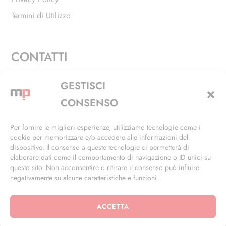
Termini di Utilizzo
CONTATTI
Via Alfieri, 27 - Trezzano Sul Naviglio (MI)
GESTISCI
+39 02 4846 3155
CONSENSO
+39 02 4846 3148
Per fornire le migliori esperienze, utilizziamo tecnologie come i
cookie per memorizzare e/o accedere alle informazioni del
info@masterphil.it
dispositivo. Il consenso a queste tecnologie ci permetterà di
elaborare dati come il comportamento di navigazione o ID unici su
questo sito. Non acconsentire o ritirare il consenso può influire
negativamente su alcune caratteristiche e funzioni.
ACCETTA
© 2026 | All Rights Reserved | Powered by
Ramdac