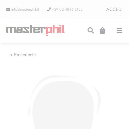
Salta
ACCEDI
info@masterphil.it |
+39 02 4846 3155
al
contenuto
Togg
Navi
PRODUZIONI
< Precedente
LINEA COLLEZIONISMO
FIERE
CONTATTI