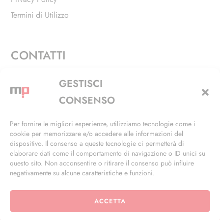
Termini di Utilizzo
CONTATTI
Via Alfieri, 27 - Trezzano Sul Naviglio (MI)
GESTISCI
+39 02 4846 3155
CONSENSO
+39 02 4846 3148
Per fornire le migliori esperienze, utilizziamo tecnologie come i
cookie per memorizzare e/o accedere alle informazioni del
info@masterphil.it
dispositivo. Il consenso a queste tecnologie ci permetterà di
elaborare dati come il comportamento di navigazione o ID unici su
questo sito. Non acconsentire o ritirare il consenso può influire
negativamente su alcune caratteristiche e funzioni.
ACCETTA
© 2026 | All Rights Reserved | Powered by
Ramdac