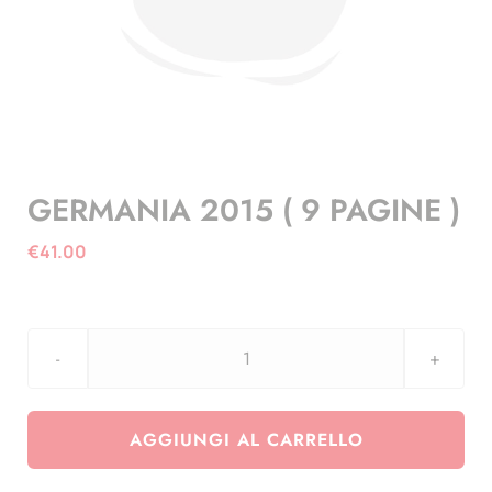
GERMANIA 2015 ( 9 PAGINE )
€
41.00
GERMANIA
2015
(
AGGIUNGI AL CARRELLO
9
PAGINE