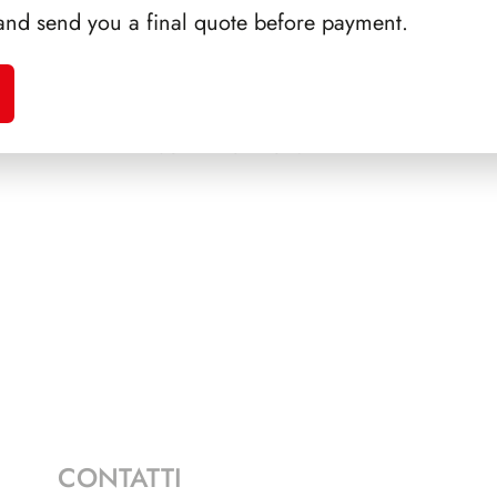
and send you a final quote before payment.
A 1993
SFORZESCO ITALIA 1992
SFORZ
SCALFARO PAGINE 2+1
CONTATTI