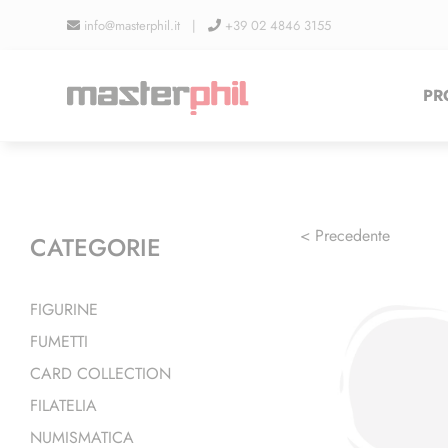
Salta
info@masterphil.it |
+39 02 4846 3155
al
contenuto
PR
< Precedente
CATEGORIE
FIGURINE
FUMETTI
CARD COLLECTION
FILATELIA
NUMISMATICA