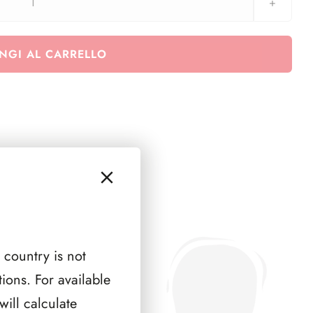
GERMANIA
2008
(
NGI AL CARRELLO
8
PAGINE
)
quantità
 country is not
ions. For available
ill calculate