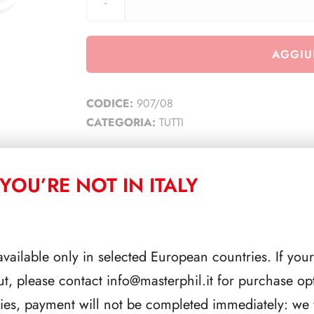
AGGIU
CODICE:
907/08
CATEGORIA:
TUTTI
YOU’RE NOT IN ITALY
CORRELATI
available only in selected European countries. If your
ut, please contact
info@masterphil.it
for purchase opt
ries, payment will not be completed immediately: we w