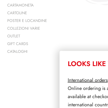
CARTAMONETA
CARTOLINE
POSTER E LOCANDINE
COLLEZIONI VARIE
OUTLET
GIFT CARDS
CATALOGHI
LOOKS LIKE 
PRODOTTI 
International orders
Online ordering is 
available at checko
international count