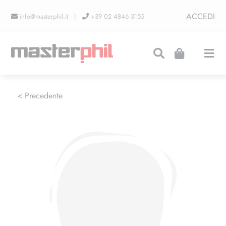
Salta
ACCEDI
info@masterphil.it |
+39 02 4846 3155
al
contenuto
Togg
Navi
PRODUZIONI
< Precedente
LINEA COLLEZIONISMO
FIERE
CONTATTI