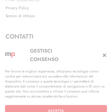
Privacy Policy
Termini di Utilizzo
CONTATTI
Via Alfieri, 27 - Trezzano Sul Naviglio (MI)
GESTISCI
+39 02 4846 3155
CONSENSO
+39 02 4846 3148
Per fornire le migliori esperienze, utilizziamo tecnologie come i
cookie per memorizzare e/o accedere alle informazioni del
info@masterphil.it
dispositivo. Il consenso a queste tecnologie ci permetterà di
elaborare dati come il comportamento di navigazione o ID unici su
questo sito. Non acconsentire o ritirare il consenso può influire
negativamente su alcune caratteristiche e funzioni.
ACCETTA