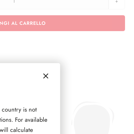
FRANCIA
QUADRI
1999
NGI AL CARRELLO
(
2
PAGINE
)
quantità
 country is not
ions. For available
ill calculate