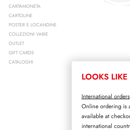
CARTAMONETA
CARTOLINE
POSTER E LOCANDINE
COLLEZIONI VARIE
OUTLET
GIFT CARDS
CATALOGHI
LOOKS LIKE 
PRODOTTI 
International orders
Online ordering is 
available at checko
international count