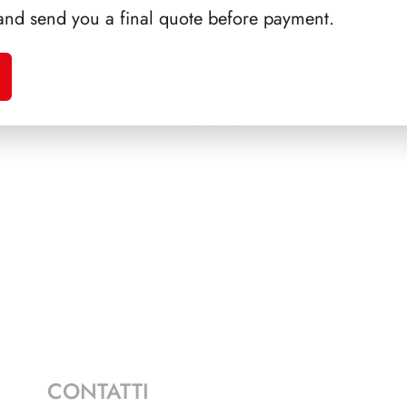
and send you a final quote before payment.
A 1992
SFORZESCO ITALIA 1990
SFORZ
PAGINE 6
CONTATTI