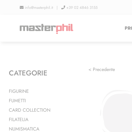
Salta
info@masterphil.it |
+39 02 4846 3155
al
contenuto
PR
< Precedente
CATEGORIE
FIGURINE
FUMETTI
CARD COLLECTION
FILATELIA
NUMISMATICA