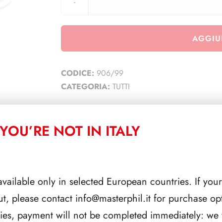
AGGIU
CODICE:
906/99
CATEGORIA:
TUTTI
YOU’RE NOT IN ITALY
CORRELATI
available only in selected European countries. If your
ut, please contact
info@masterphil.it
for purchase opt
ries, payment will not be completed immediately: we w