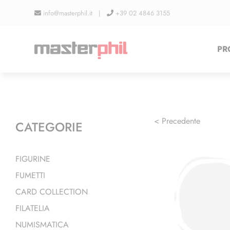
Salta
info@masterphil.it |
+39 02 4846 3155
al
contenuto
PR
< Precedente
CATEGORIE
FIGURINE
FUMETTI
CARD COLLECTION
FILATELIA
NUMISMATICA