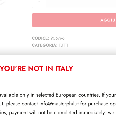
AGGIU
CODICE:
906/96
CATEGORIA:
TUTTI
YOU’RE NOT IN ITALY
CORRELATI
available only in selected European countries. If your
ut, please contact
info@masterphil.it
for purchase opt
ries, payment will not be completed immediately: we w