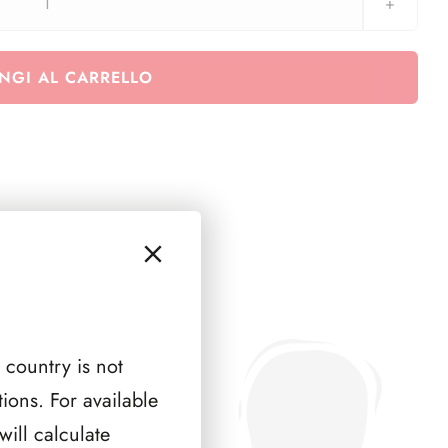
FRANCIA
QUADRI
1996
NGI AL CARRELLO
(
1
PAGINA
)
quantità
 country is not
ions. For available
ill calculate