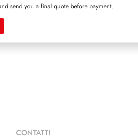
and send you a final quote before payment.
RTINI
SFORZESCO ITALIA 1989
PAGINE 3
NAPOL
CONTATTI