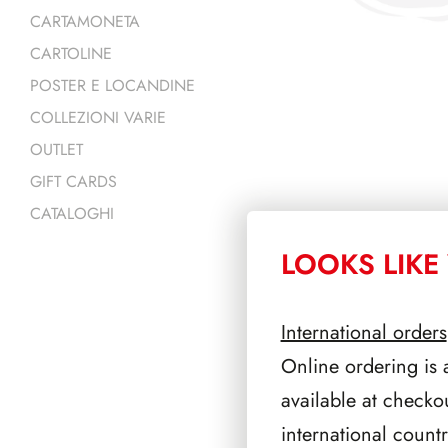
CARTAMONETA
CARTOLINE
POSTER E LOCANDINE
COLLEZIONI VARIE
OUTLET
GIFT CARDS
CATALOGHI
LOOKS LIKE 
PRODOTTI 
International orders
Online ordering is 
available at checko
international count