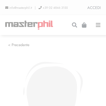
Salta
ACCEDI
info@masterphil.it |
+39 02 4846 3155
al
contenuto
Togg
Navi
PRODUZIONI
< Precedente
LINEA COLLEZIONISMO
FIERE
CONTATTI