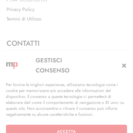
Privacy Policy
Termini di Utilizzo
CONTATTI
Via Alfieri, 27 - Trezzano Sul Naviglio (MI)
GESTISCI
+39 02 4846 3155
CONSENSO
+39 02 4846 3148
Per fornire le migliori esperienze, utilizziamo tecnologie come i
cookie per memorizzare e/o accedere alle informazioni del
info@masterphil.it
dispositivo. Il consenso a queste tecnologie ci permetterà di
elaborare dati come il comportamento di navigazione o ID unici su
questo sito. Non acconsentire o ritirare il consenso può influire
negativamente su alcune caratteristiche e funzioni.
ACCETTA