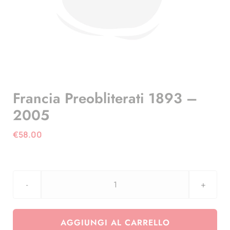
Francia Preobliterati 1893 –
2005
€
58.00
Francia
Preobliterati
1893
AGGIUNGI AL CARRELLO