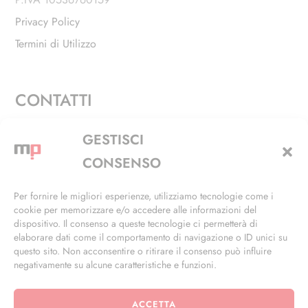
Privacy Policy
Termini di Utilizzo
CONTATTI
Via Alfieri, 27 - Trezzano Sul Naviglio (MI)
GESTISCI
+39 02 4846 3155
CONSENSO
+39 02 4846 3148
Per fornire le migliori esperienze, utilizziamo tecnologie come i
cookie per memorizzare e/o accedere alle informazioni del
info@masterphil.it
dispositivo. Il consenso a queste tecnologie ci permetterà di
elaborare dati come il comportamento di navigazione o ID unici su
questo sito. Non acconsentire o ritirare il consenso può influire
negativamente su alcune caratteristiche e funzioni.
ACCETTA