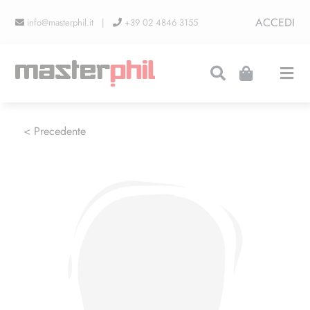
Salta
ACCEDI
info@masterphil.it |
+39 02 4846 3155
al
contenuto
Togg
Navi
PRODUZIONI
< Precedente
LINEA COLLEZIONISMO
FIERE
CONTATTI